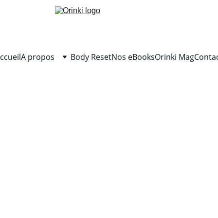
ccueil
A propos
Body Reset
Nos eBooks
Orinki Mag
Conta